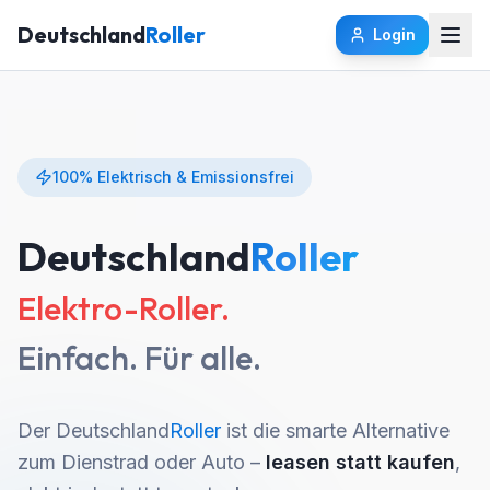
Zum Hauptinhalt springen
Deutschland
Roller
Login
100% Elektrisch & Emissionsfrei
Deutschland
Roller
Elektro-Roller.
Einfach. Für alle.
Der Deutschland
Roller
ist die smarte Alternative
zum Dienstrad oder Auto –
leasen statt kaufen
,